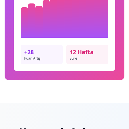
+28
12 Hafta
Puan Artışı
Süre