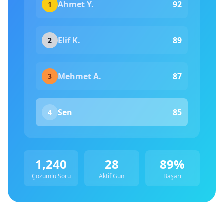
Ahmet Y.
92
1
Elif K.
89
2
Mehmet A.
87
3
Sen
85
4
1,240
28
89%
Çözümlü Soru
Aktif Gün
Başarı