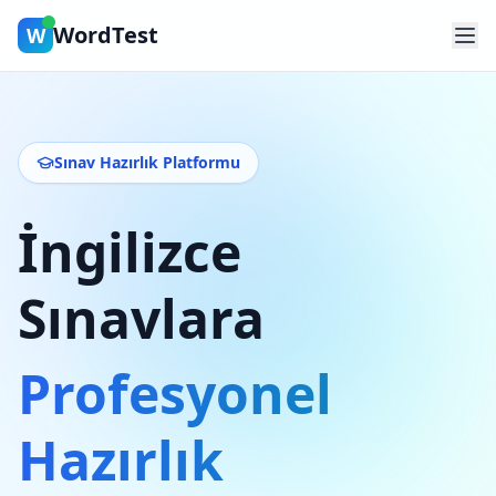
WordTest
W
Sınav Hazırlık Platformu
İngilizce
Sınavlara
Profesyonel
Hazırlık