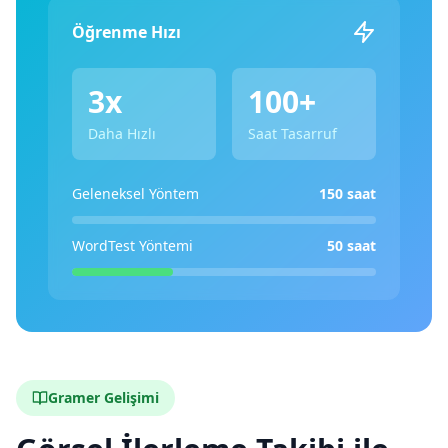
Öğrenme Hızı
3x
100+
Daha Hızlı
Saat Tasarruf
Geleneksel Yöntem
150 saat
WordTest Yöntemi
50 saat
Gramer Gelişimi