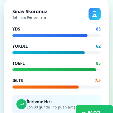
Sınav Skorunuz
Tahmini Performans
YDS
85
YÖKDİL
82
TOEFL
95
IELTS
7.5
İlerleme Hızı
Son 30 günde +15 puan artış
%92