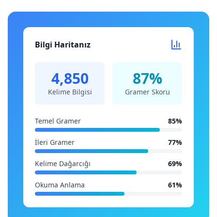
Bilgi Haritanız
4,850
87%
Kelime Bilgisi
Gramer Skoru
Temel Gramer
85%
İleri Gramer
77%
Kelime Dağarcığı
69%
Okuma Anlama
61%