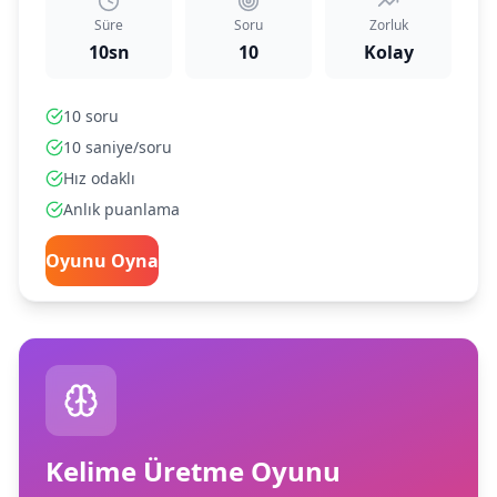
Süre
Soru
Zorluk
10sn
10
Kolay
10 soru
10 saniye/soru
Hız odaklı
Anlık puanlama
Oyunu Oyna
Kelime Üretme Oyunu