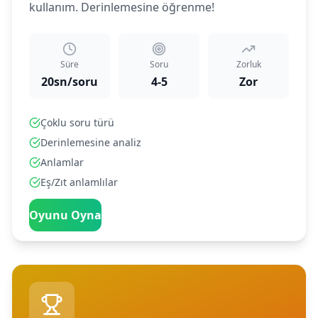
kullanım. Derinlemesine öğrenme!
Süre
Soru
Zorluk
20sn/soru
4-5
Zor
Çoklu soru türü
Derinlemesine analiz
Anlamlar
Eş/Zıt anlamlılar
Oyunu Oyna