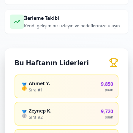
İlerleme Takibi
Kendi gelişiminizi izleyin ve hedeflerinize ulaşın
Bu Haftanın Liderleri
Ahmet Y.
9,850
🥇
Sıra #1
puan
Zeynep K.
9,720
🥈
Sıra #2
puan