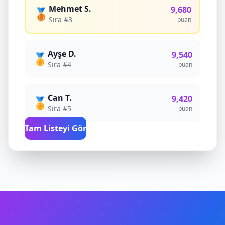
Mehmet S.
9,680
🥉
Sıra #3
puan
Ayşe D.
9,540
🏅
Sıra #4
puan
Can T.
9,420
🏅
Sıra #5
puan
Tam Listeyi Gör